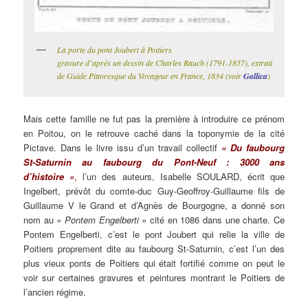
La porte du pont Joubert à Poitiers
gravure d’après un dessin de Charles Rauch
(1791-1857), extrait
de Guide Pittoresque du Voyageur en France, 1834 (voir
Gallica
)
Mais cette famille ne fut pas la première à introduire ce prénom
en Poitou, on le retrouve caché dans la toponymie de la cité
Pictave. Dans le livre issu d’un travail collectif
« Du faubourg
St-Saturnin au faubourg du Pont-Neuf : 3000 ans
d’histoire »
,
l’un des auteurs, Isabelle SOULARD, écrit que
Ingelbert, prévôt du comte-duc Guy-Geoffroy-Guillaume fils de
Guillaume V le Grand et d’Agnès de Bourgogne, a donné son
nom au
« Pontem Engelberti »
cité en 1086 dans une charte. Ce
Pontem Engelberti, c’est le pont Joubert qui relie la ville de
Poitiers proprement dite au faubourg St-Saturnin, c’est l’un des
plus vieux ponts de Poitiers qui était fortifié comme on peut le
voir sur certaines gravures et peintures montrant le Poitiers de
l’ancien régime.