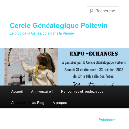
Aller
au
Rech
contenu
principal
Cercle Généalogique Poitevin
Le blog de la Généalogie dans la Vienne
Menu
Accueil
Anniversaire !
Rencontres et rendez-vous
principal
Abonnement au Blog
À propos
Navigation
←
Précédent
des