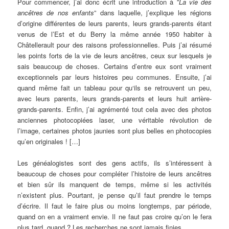
Pour commencer, j’ai donc écrit une introduction à ”
La vie des
ancêtres de nos enfants
” dans laquelle, j’explique les régions
d’origine différentes de leurs parents, leurs grands-parents étant
venus de l’Est et du Berry la même année 1950 habiter à
Châtellerault pour des raisons professionnelles. Puis j’ai résumé
les points forts de la vie de leurs ancêtres, ceux sur lesquels je
sais beaucoup de choses. Certains d’entre eux sont vraiment
exceptionnels par leurs histoires peu communes. Ensuite, j’ai
quand même fait un tableau pour qu‘ils se retrouvent un peu,
avec leurs parents, leurs grands-parents et leurs huit arrière-
grands-parents. Enfin, j’ai agrémenté tout cela avec des photos
anciennes photocopiées laser, une véritable révolution de
l’image, certaines photos jaunies sont plus belles en photocopies
qu’en originales ! […]
Les généalogistes sont des gens actifs, ils s’intéressent à
beaucoup de choses pour compléter l’histoire de leurs ancêtres
et bien sûr ils manquent de temps, même si les activités
n’existent plus. Pourtant, je pense qu’il faut prendre le temps
d’écrire. Il faut le faire plus ou moins longtemps, par période,
quand on en a vraiment envie. Il ne faut pas croire qu’on le fera
plus tard, quand ? Les recherches ne sont jamais finies…