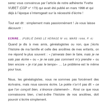
serez vous convaincus par l’article de notre adhérente Yvette
VUBET (CGP n° 173) qui avait été publié en mars 1998 et qui
déjà à l’époque s’interrogeait sur la nécessité d’écrire !
Tout est dit : simplement mais passionnément ! Je vous laisse
découvrir :
ECRIRE
…
(PUBLIÉ DANS LE HERAGE N° 60, MARS 1998, P. 6)
Quand je dis à mes amis, généalogistes ou non, que j’écris
l’histoire de ma famille et celle des ancêtres de mes enfants, on
me répond le plus souvent : «
j‘aimerais bien le faire, mais je ne
sais pas écrire
» ou «
je ne sais pas comment m’y prendre
» ou
bien encore «
je
n’ai pas le temps
« … Le problème est le même
pour tous.
Nous, les généalogistes, nous ne sommes pas forcément des
écrivains, mais nous savons écrire. Le poète n’a-t-il pas dit «
ce
que l’on conçoit bien, s’énonce clairement
« . Ainsi ce que nous
connaissons bien, c’est-à-dire l’histoire de nos ancêtres, doit
pouvoir s’écrire simplement.