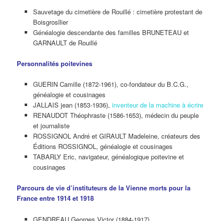
Sauvetage du cimetière de Rouillé : cimetière protestant de
Boisgrosllier
Généalogie descendante des familles BRUNETEAU et
GARNAULT de Rouillé
Personnalités poitevines
GUERIN Camille (1872-1961), co-fondateur du B.C.G.,
généalogie et cousinages
JALLAIS jean (1853-1936),
inventeur de la machine à écrire
RENAUDOT Théophraste (1586-1653), médecin du peuple
et journaliste
ROSSIGNOL André et GIRAULT Madeleine, créateurs des
Éditions ROSSIGNOL, généalogie et cousinages
TABARLY Eric, navigateur, généalogique poitevine et
cousinages
Parcours de vie d’instituteurs de la Vienne morts pour la
France entre 1914 et 1918
GENDREAU Georges Victor (1884-1917)