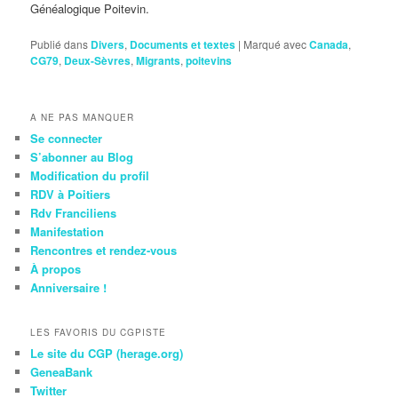
Généalogique Poitevin.
Publié dans
Divers
,
Documents et textes
|
Marqué avec
Canada
,
CG79
,
Deux-Sèvres
,
Migrants
,
poitevins
A NE PAS MANQUER
Se connecter
S’abonner au Blog
Modification du profil
RDV à Poitiers
Rdv Franciliens
Manifestation
Rencontres et rendez-vous
À propos
Anniversaire !
LES FAVORIS DU CGPISTE
Le site du CGP (herage.org)
GeneaBank
Twitter