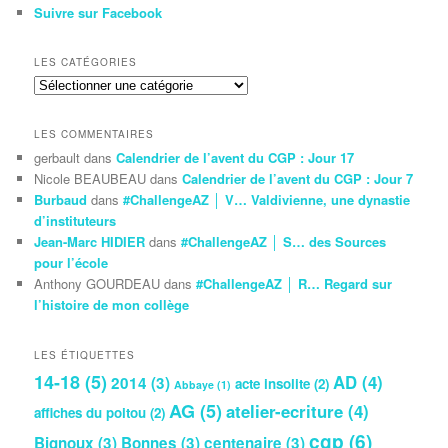
Suivre sur Facebook
LES CATÉGORIES
Les
Catégories
LES COMMENTAIRES
gerbault
dans
Calendrier de l’avent du CGP : Jour 17
Nicole BEAUBEAU
dans
Calendrier de l’avent du CGP : Jour 7
Burbaud
dans
#ChallengeAZ │ V… Valdivienne, une dynastie
d’instituteurs
Jean-Marc HIDIER
dans
#ChallengeAZ │ S… des Sources
pour l’école
Anthony GOURDEAU
dans
#ChallengeAZ │ R… Regard sur
l’histoire de mon collège
LES ÉTIQUETTES
14-18
(5)
AD
(4)
2014
(3)
acte insolite
(2)
Abbaye
(1)
AG
(5)
atelier-ecriture
(4)
affiches du poitou
(2)
cgp
(6)
Bignoux
(3)
Bonnes
(3)
centenaire
(3)