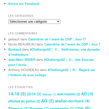
Suivre sur Facebook
LES CATÉGORIES
Les
Catégories
LES COMMENTAIRES
gerbault
dans
Calendrier de l’avent du CGP : Jour 17
Nicole BEAUBEAU
dans
Calendrier de l’avent du CGP : Jour 7
Burbaud
dans
#ChallengeAZ │ V… Valdivienne, une dynastie
d’instituteurs
Jean-Marc HIDIER
dans
#ChallengeAZ │ S… des Sources
pour l’école
Anthony GOURDEAU
dans
#ChallengeAZ │ R… Regard sur
l’histoire de mon collège
LES ÉTIQUETTES
14-18
(5)
AD
(4)
2014
(3)
acte insolite
(2)
Abbaye
(1)
AG
(5)
atelier-ecriture
(4)
affiches du poitou
(2)
cgp
(6)
Bignoux
(3)
Bonnes
(3)
centenaire
(3)