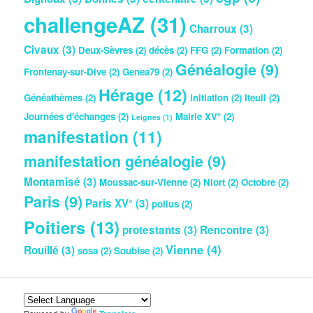
challengeAZ
(31)
Charroux
(3)
Civaux
(3)
Deux-Sèvres
(2)
décès
(2)
FFG
(2)
Formation
(2)
Généalogie
(9)
Frontenay-sur-Dive
(2)
Genea79
(2)
Hérage
(12)
Généathèmes
(2)
initiation
(2)
Iteuil
(2)
Journées d'échanges
(2)
Mairie XV°
(2)
Leignes
(1)
manifestation
(11)
manifestation généalogie
(9)
Montamisé
(3)
Moussac-sur-Vienne
(2)
Niort
(2)
Octobre
(2)
Paris
(9)
Paris XV°
(3)
poilus
(2)
Poitiers
(13)
protestants
(3)
Rencontre
(3)
Vienne
(4)
Rouillé
(3)
sosa
(2)
Soubise
(2)