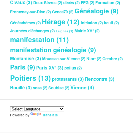
Civaux
(3)
Deux-Sèvres
(2)
décès
(2)
FFG
(2)
Formation
(2)
Généalogie
(9)
Frontenay-sur-Dive
(2)
Genea79
(2)
Hérage
(12)
Généathèmes
(2)
initiation
(2)
Iteuil
(2)
Journées d'échanges
(2)
Mairie XV°
(2)
Leignes
(1)
manifestation
(11)
manifestation généalogie
(9)
Montamisé
(3)
Moussac-sur-Vienne
(2)
Niort
(2)
Octobre
(2)
Paris
(9)
Paris XV°
(3)
poilus
(2)
Poitiers
(13)
protestants
(3)
Rencontre
(3)
Vienne
(4)
Rouillé
(3)
sosa
(2)
Soubise
(2)
Powered by
Translate