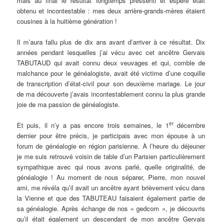
mais au final le résultat longtemps pressenti et espéré était
obtenu et incontestable : mes deux arrière-grands-mères étaient
cousines à la huitième génération !
Il m’aura fallu plus de dix ans avant d’arriver à ce résultat. Dix
années pendant lesquelles j’ai vécu avec cet ancêtre Gervais
TABUTAUD qui avait connu deux veuvages et qui, comble de
malchance pour le généalogiste, avait été victime d’une coquille
de transcription d’état-civil pour son deuxième mariage. Le jour
de ma découverte j’avais incontestablement connu la plus grande
joie de ma passion de généalogiste.
er
Et puis, il n’y a pas encore trois semaines, le 1
décembre
dernier pour être précis, je participais avec mon épouse à un
forum de généalogie en région parisienne. À l’heure du déjeuner
je me suis retrouvé voisin de table d’un Parisien particulièrement
sympathique avec qui nous avons parlé, quelle originalité, de
généalogie ! Au moment de nous séparer, Pierre, mon nouvel
ami, me révéla qu’il avait un ancêtre ayant brièvement vécu dans
la Vienne et que des TABUTEAU faisaient également partie de
sa généalogie. Après échange de nos « gedcom », je découvris
qu’il était également un descendant de mon ancêtre Gervais