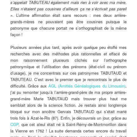
s’appelait TABUTEAU également mais rien à voir avec ma mère.
Elles n’étaient pas cousines d’ailleurs ça ne s’écrivait pas pareil
».
L’ultime affirmation était sans recours : mes deux arrière-
grands-mères ne pouvaient pas être cousines puisque le
patronyme que chacune portait ne s’orthographiait de la même
façon !
Plusieurs années plus tard, après avoir quelque peu étoffé mes
recherches avec des méthodes plus rationnelles et effacé de
mon raisonnement plusieurs clichés sur l’orthographe
patronymique et l’utilisation des prénoms (état-civil ou prénom
d’usage), je me concentrais sur ces patronymes TABUTAUD et
TABUTEAU. C’est avec le premier que je rencontrais le plus de
difficulté. Grâce aux
AGL (Amitiés Généalogiques du Limousin)
,
j’ai pu remonter jusqu’à l’arrière-grand-père de ma propre arrière-
grand-mère Marie TABUTAUD mais trouver plus haut me
semblait alors de la science fiction. Je restais ainsi longtemps
bloqué sur mon ancêtre Gervais TABUTAUD qui s’était marié
trois fois à Azat-le-Ris (87). Enfin, je découvrais un jour, grâce au
CGP
, que cet aïeul était né à Saint-Rémy-de-Montmorillon dans
la Vienne en 1762 ! La suite demanda certes encore du travail