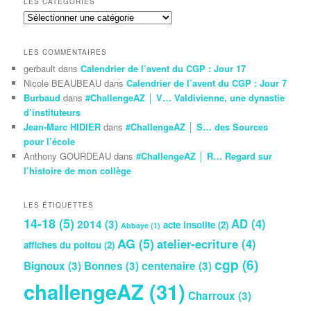
LES CATÉGORIES
Les
Catégories
LES COMMENTAIRES
gerbault
dans
Calendrier de l’avent du CGP : Jour 17
Nicole BEAUBEAU
dans
Calendrier de l’avent du CGP : Jour 7
Burbaud
dans
#ChallengeAZ │ V… Valdivienne, une dynastie
d’instituteurs
Jean-Marc HIDIER
dans
#ChallengeAZ │ S… des Sources
pour l’école
Anthony GOURDEAU
dans
#ChallengeAZ │ R… Regard sur
l’histoire de mon collège
LES ÉTIQUETTES
14-18
(5)
AD
(4)
2014
(3)
acte insolite
(2)
Abbaye
(1)
AG
(5)
atelier-ecriture
(4)
affiches du poitou
(2)
cgp
(6)
Bignoux
(3)
Bonnes
(3)
centenaire
(3)
challengeAZ
(31)
Charroux
(3)