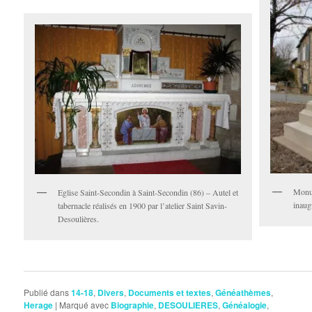
Monu
Eglise Saint-Secondin à Saint-Secondin (86) – Autel et
inaug
tabernacle réalisés en 1900 par l’atelier Saint Savin-
Desoulières.
Publié dans
14-18
,
Divers
,
Documents et textes
,
Généathèmes
,
Herage
|
Marqué avec
Biographie
,
DESOULIERES
,
Généalogie
,