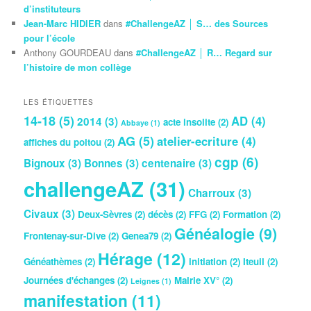
d’instituteurs
Jean-Marc HIDIER
dans
#ChallengeAZ │ S… des Sources
pour l’école
Anthony GOURDEAU
dans
#ChallengeAZ │ R… Regard sur
l’histoire de mon collège
LES ÉTIQUETTES
14-18
(5)
AD
(4)
2014
(3)
acte insolite
(2)
Abbaye
(1)
AG
(5)
atelier-ecriture
(4)
affiches du poitou
(2)
cgp
(6)
Bignoux
(3)
Bonnes
(3)
centenaire
(3)
challengeAZ
(31)
Charroux
(3)
Civaux
(3)
Deux-Sèvres
(2)
décès
(2)
FFG
(2)
Formation
(2)
Généalogie
(9)
Frontenay-sur-Dive
(2)
Genea79
(2)
Hérage
(12)
Généathèmes
(2)
initiation
(2)
Iteuil
(2)
Journées d'échanges
(2)
Mairie XV°
(2)
Leignes
(1)
manifestation
(11)