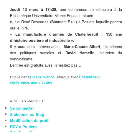
J
eudi 13 mars à 17h30
, une conférence se déroulera à la
Bibliothèque Universitaire Michel Foucault située
8, rue René Descartes (Bâtiment E18 ) à Poitiers laquelle portera
sur le livre,
« La manufacture d’armes de Châtellerault : 150 ans
d’histoire ouvrière et industrielle ».
Il y aura deux intervenants :
Marie-Claude Albert
, historienne
des politiques sociales et
David Hamelin
, historien du
syndicalisme.
L’entrée est gratuite aussi n’hésitez pas….
Publié dans
Divers
,
Vienne
|
Marqué avec
Châtellerault
,
conférence
,
manufacture
A NE PAS MANQUER
Se connecter
S’abonner au Blog
Modification du profil
RDV à Poitiers