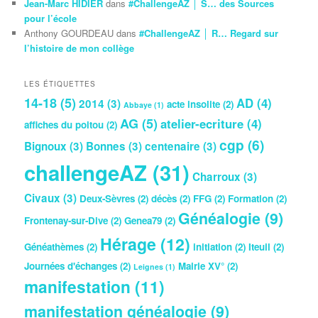
Jean-Marc HIDIER
dans
#ChallengeAZ │ S… des Sources
pour l’école
Anthony GOURDEAU
dans
#ChallengeAZ │ R… Regard sur
l’histoire de mon collège
LES ÉTIQUETTES
14-18
(5)
AD
(4)
2014
(3)
acte insolite
(2)
Abbaye
(1)
AG
(5)
atelier-ecriture
(4)
affiches du poitou
(2)
cgp
(6)
Bignoux
(3)
Bonnes
(3)
centenaire
(3)
challengeAZ
(31)
Charroux
(3)
Civaux
(3)
Deux-Sèvres
(2)
décès
(2)
FFG
(2)
Formation
(2)
Généalogie
(9)
Frontenay-sur-Dive
(2)
Genea79
(2)
Hérage
(12)
Généathèmes
(2)
initiation
(2)
Iteuil
(2)
Journées d'échanges
(2)
Mairie XV°
(2)
Leignes
(1)
manifestation
(11)
manifestation généalogie
(9)