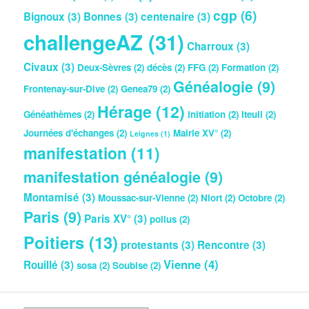
cgp
(6)
Bignoux
(3)
Bonnes
(3)
centenaire
(3)
challengeAZ
(31)
Charroux
(3)
Civaux
(3)
Deux-Sèvres
(2)
décès
(2)
FFG
(2)
Formation
(2)
Généalogie
(9)
Frontenay-sur-Dive
(2)
Genea79
(2)
Hérage
(12)
Généathèmes
(2)
initiation
(2)
Iteuil
(2)
Journées d'échanges
(2)
Mairie XV°
(2)
Leignes
(1)
manifestation
(11)
manifestation généalogie
(9)
Montamisé
(3)
Moussac-sur-Vienne
(2)
Niort
(2)
Octobre
(2)
Paris
(9)
Paris XV°
(3)
poilus
(2)
Poitiers
(13)
protestants
(3)
Rencontre
(3)
Vienne
(4)
Rouillé
(3)
sosa
(2)
Soubise
(2)