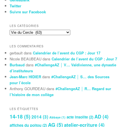
Twitter
Suivre sur Facebook
LES CATÉGORIES
Les
Catégories
LES COMMENTAIRES
gerbault
dans
Calendrier de l’avent du CGP : Jour 17
Nicole BEAUBEAU
dans
Calendrier de l’avent du CGP : Jour 7
Burbaud
dans
#ChallengeAZ │ V… Valdivienne, une dynastie
d’instituteurs
Jean-Marc HIDIER
dans
#ChallengeAZ │ S… des Sources
pour l’école
Anthony GOURDEAU
dans
#ChallengeAZ │ R… Regard sur
l’histoire de mon collège
LES ÉTIQUETTES
14-18
(5)
AD
(4)
2014
(3)
acte insolite
(2)
Abbaye
(1)
AG
(5)
atelier-ecriture
(4)
affiches du poitou
(2)