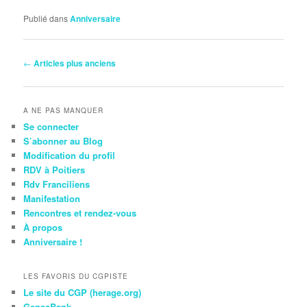
Publié dans
Anniversaire
Navigation
←
Articles plus anciens
des
articles
A NE PAS MANQUER
Se connecter
S’abonner au Blog
Modification du profil
RDV à Poitiers
Rdv Franciliens
Manifestation
Rencontres et rendez-vous
À propos
Anniversaire !
LES FAVORIS DU CGPISTE
Le site du CGP (herage.org)
GeneaBank