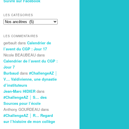
Suivre sur Facebook
LES CATÉGORIES
Les
Catégories
LES COMMENTAIRES
gerbault
dans
Calendrier de
l’avent du CGP : Jour 17
Nicole BEAUBEAU
dans
Calendrier de l’avent du CGP :
Jour 7
Burbaud
dans
#ChallengeAZ │
V… Valdivienne, une dynastie
d’instituteurs
Jean-Marc HIDIER
dans
#ChallengeAZ │ S… des
Sources pour l’école
Anthony GOURDEAU
dans
#ChallengeAZ │ R… Regard
sur l’histoire de mon collège