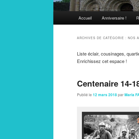
Menu
Accueil
Anniversaire !
R
principal
ARCHIVES DE CATÉGORIE :
NOS 
Liste éclair, cousinages, quart
Enrichissez cet espace !
Centenaire 14-1
Publié le
12 mars 2018
par
Maria 