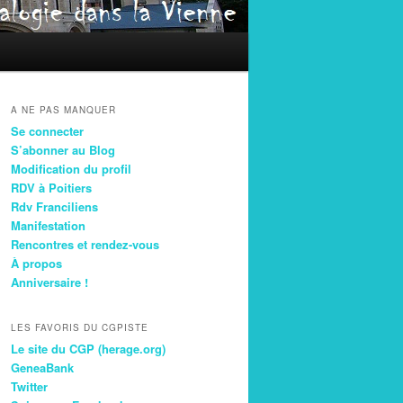
A NE PAS MANQUER
Se connecter
S’abonner au Blog
Modification du profil
RDV à Poitiers
Rdv Franciliens
Manifestation
Rencontres et rendez-vous
À propos
Anniversaire !
LES FAVORIS DU CGPISTE
Le site du CGP (herage.org)
GeneaBank
Twitter