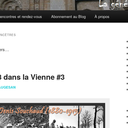
encontres et rendez-vous
Abonnement au Blog
À propos
ANCÊTRES
iers…
8 dans la Vienne #3
FAUGESAN