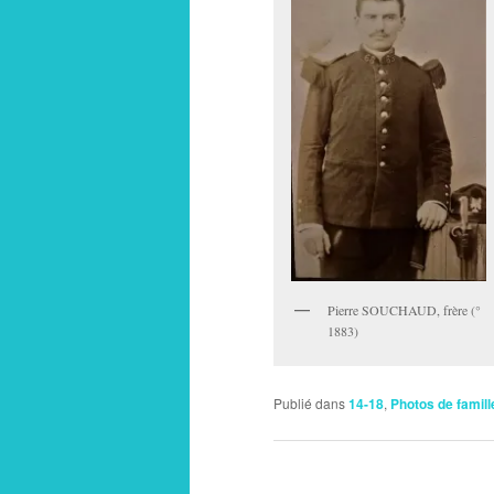
Pierre SOUCHAUD, frère (°
1883)
Publié dans
14-18
,
Photos de famill