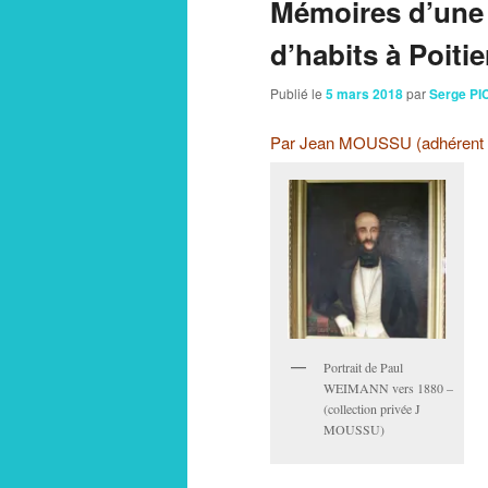
Mémoires d’une f
d’habits à Poitie
Publié le
5 mars 2018
par
Serge P
Par Jean MOUSSU (adhérent 
Portrait de Paul
WEIMANN vers 1880 –
(collection privée J
MOUSSU)