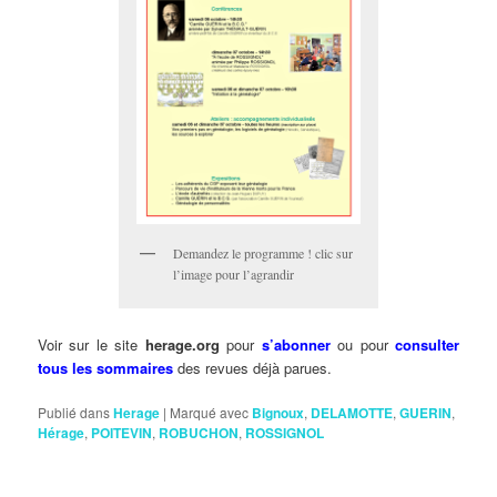
Demandez le programme ! clic sur
l’image pour l’agrandir
Voir sur le site
herage.org
pour
s’abonner
ou pour
consulter
tous les sommaires
des revues déjà parues.
Publié dans
Herage
|
Marqué avec
Bignoux
,
DELAMOTTE
,
GUERIN
,
Hérage
,
POITEVIN
,
ROBUCHON
,
ROSSIGNOL