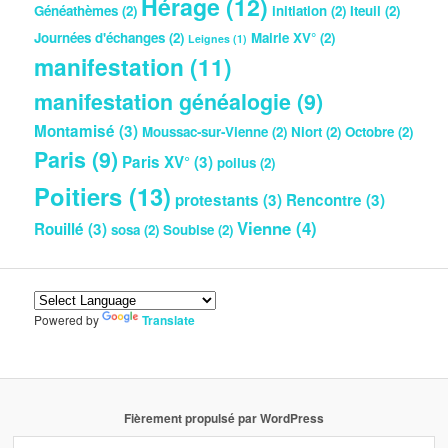
Hérage
(12)
Généathèmes
(2)
initiation
(2)
Iteuil
(2)
Journées d'échanges
(2)
Mairie XV°
(2)
Leignes
(1)
manifestation
(11)
manifestation généalogie
(9)
Montamisé
(3)
Moussac-sur-Vienne
(2)
Niort
(2)
Octobre
(2)
Paris
(9)
Paris XV°
(3)
poilus
(2)
Poitiers
(13)
protestants
(3)
Rencontre
(3)
Vienne
(4)
Rouillé
(3)
sosa
(2)
Soubise
(2)
Powered by
Translate
Fièrement propulsé par WordPress