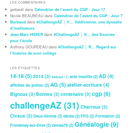
LES COMMENTAIRES
gerbault
dans
Calendrier de l’avent du CGP : Jour 17
Nicole BEAUBEAU
dans
Calendrier de l’avent du CGP : Jour 7
Burbaud
dans
#ChallengeAZ │ V… Valdivienne, une dynastie
d’instituteurs
Jean-Marc HIDIER
dans
#ChallengeAZ │ S… des Sources
pour l’école
Anthony GOURDEAU
dans
#ChallengeAZ │ R… Regard sur
l’histoire de mon collège
LES ÉTIQUETTES
14-18
(5)
AD
(4)
2014
(3)
acte insolite
(2)
Abbaye
(1)
AG
(5)
atelier-ecriture
(4)
affiches du poitou
(2)
cgp
(6)
Bignoux
(3)
Bonnes
(3)
centenaire
(3)
challengeAZ
(31)
Charroux
(3)
Civaux
(3)
Deux-Sèvres
(2)
décès
(2)
FFG
(2)
Formation
(2)
Généalogie
(9)
Frontenay-sur-Dive
(2)
Genea79
(2)