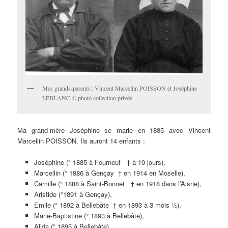
Mes grands-parents : Vincent Marcellin POISSON et Joséphine
LEBLANC © photo collection privée
Ma grand-mère Joséphine se marie en 1885 avec Vincent
Marcellin POISSON. Ils auront 14 enfants :
Joséphine (° 1885 à Fourneuf † à 10 jours),
Marcellin (° 1886 à Gençay † en 1914 en Moselle),
Camille (° 1888 à Saint-Bonnet † en 1918 dans l’Aisne),
Aristide (°1891 à Gençay),
Emile (° 1892 à Bellebâte † en 1893 à 3 mois ½),
Marie-Baptistine (° 1893 à Bellebâte),
Alida (° 1895 à Bellebâte),