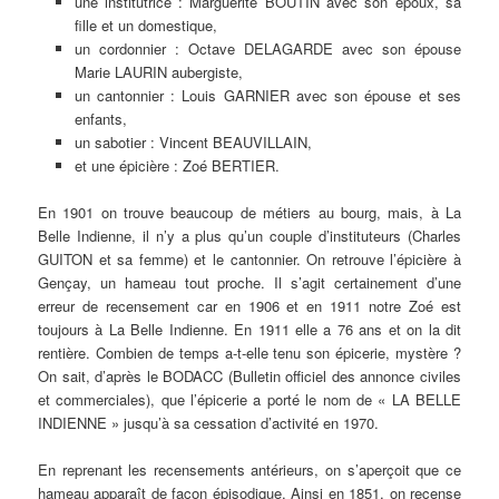
une institutrice : Marguerite BOUTIN avec son époux, sa
fille et un domestique,
un cordonnier : Octave DELAGARDE avec son épouse
Marie LAURIN aubergiste,
un cantonnier : Louis GARNIER avec son épouse et ses
enfants,
un sabotier : Vincent BEAUVILLAIN,
et une épicière : Zoé BERTIER.
En 1901 on trouve beaucoup de métiers au bourg, mais, à La
Belle Indienne, il n’y a plus qu’un couple d’instituteurs (Charles
GUITON et sa femme) et le cantonnier. On retrouve l’épicière à
Gençay, un hameau tout proche. Il s’agit certainement d’une
erreur de recensement car en 1906 et en 1911 notre Zoé est
toujours à La Belle Indienne. En 1911 elle a 76 ans et on la dit
rentière. Combien de temps a-t-elle tenu son épicerie, mystère ?
On sait, d’après le BODACC (Bulletin officiel des annonce civiles
et commerciales), que l’épicerie a porté le nom de « LA BELLE
INDIENNE » jusqu’à sa cessation d’activité en 1970.
En reprenant les recensements antérieurs, on s’aperçoit que ce
hameau apparaît de façon épisodique. Ainsi en 1851, on recense