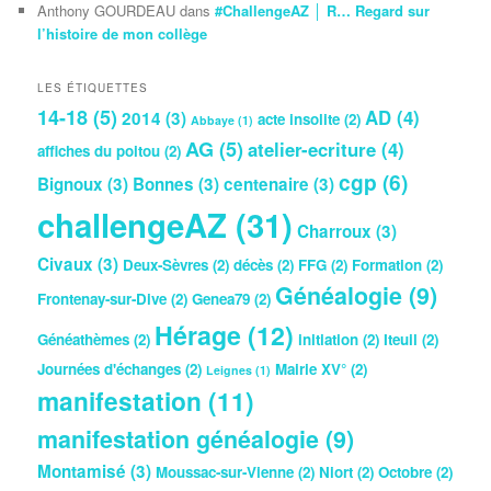
Anthony GOURDEAU
dans
#ChallengeAZ │ R… Regard sur
l’histoire de mon collège
LES ÉTIQUETTES
14-18
(5)
AD
(4)
2014
(3)
acte insolite
(2)
Abbaye
(1)
AG
(5)
atelier-ecriture
(4)
affiches du poitou
(2)
cgp
(6)
Bignoux
(3)
Bonnes
(3)
centenaire
(3)
challengeAZ
(31)
Charroux
(3)
Civaux
(3)
Deux-Sèvres
(2)
décès
(2)
FFG
(2)
Formation
(2)
Généalogie
(9)
Frontenay-sur-Dive
(2)
Genea79
(2)
Hérage
(12)
Généathèmes
(2)
initiation
(2)
Iteuil
(2)
Journées d'échanges
(2)
Mairie XV°
(2)
Leignes
(1)
manifestation
(11)
manifestation généalogie
(9)
Montamisé
(3)
Moussac-sur-Vienne
(2)
Niort
(2)
Octobre
(2)