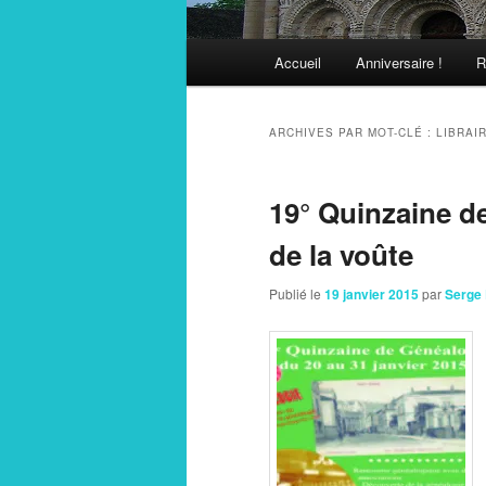
Menu
Accueil
Anniversaire !
R
principal
ARCHIVES PAR MOT-CLÉ :
LIBRAIR
19° Quinzaine de 
de la voûte
Publié le
19 janvier 2015
par
Serge