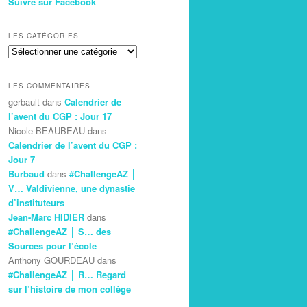
Suivre sur Facebook
LES CATÉGORIES
Les
Catégories
LES COMMENTAIRES
gerbault
dans
Calendrier de
l’avent du CGP : Jour 17
Nicole BEAUBEAU
dans
Calendrier de l’avent du CGP :
Jour 7
Burbaud
dans
#ChallengeAZ │
V… Valdivienne, une dynastie
d’instituteurs
Jean-Marc HIDIER
dans
#ChallengeAZ │ S… des
Sources pour l’école
Anthony GOURDEAU
dans
#ChallengeAZ │ R… Regard
sur l’histoire de mon collège