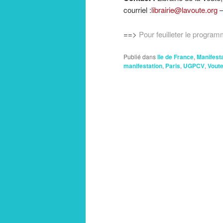
courriel :
librairie@lavoute.org
–
==>
Pour feuilleter le program
Publié dans
Ile de France
,
Manifest
manifestation
,
Paris
,
UGPCV
,
Vout