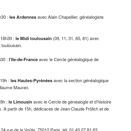
h30 :
les Ardennes
avec Alain Chapellier, généalogiste
 18h30 :
le Midi toulousain
(09, 11, 31, 65, 81) avec
 toulousain.
h30 :
l’Ile-de-France
avec le Cercle généalogique de
 19h :
les Hautes-Pyrénées
avec la section généalogique
illaume Mauran.
18h :
le Limousin
avec le Cercle de généalogie et d’histoire
 A partir de 15h, dédicaces de Jean-Claude Frölich et de
, 24 rue de la Voûte, 75012 Paris, tél. 01.43.07.81.63,