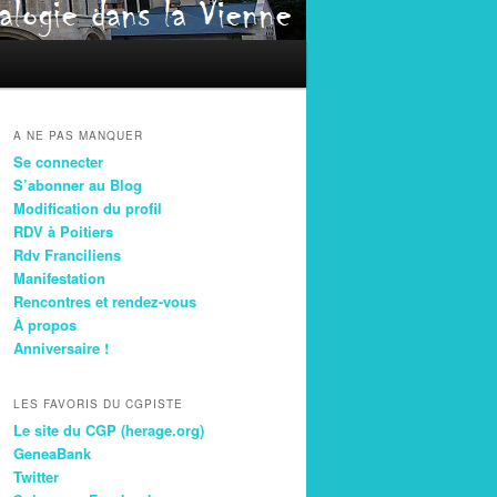
A NE PAS MANQUER
Se connecter
S’abonner au Blog
Modification du profil
RDV à Poitiers
Rdv Franciliens
Manifestation
Rencontres et rendez-vous
À propos
Anniversaire !
LES FAVORIS DU CGPISTE
Le site du CGP (herage.org)
GeneaBank
Twitter