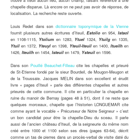
trouve à Iteuil aucun lieu, aucun champ, faisant référence à une
chapelle disparue. Là encore on ne peut pas avoir de réponse, de
localisation. La recherche reste ouverte.
Louis Redet dans son
dictionnaire toponymique de la Vienne
fournit plusieurs autres écritures d’Iteuil,
Estolio
en 954,
Istaol
en 1108-1115,
Ytolium
en 1283,
Ytuel
1324,
Ytuilg
en 1335,
Ytuil
en 1372,
Yteuyl
en 1398,
Yteuil-Iteuil
en 1400,
Itueilh
en
1426,
Iteuilh
en 1454,
Isteuil
en 1479,
Ysteuil
en 1596.
Dans son
Pouillé Beauchet-Filleau
cite les chapelles et prieuré
de St-Etienne fondé par le sieur Bourdeil, de Mougon-Meugon et
de la Troussaie. Jacques MELIN dans son excellent et érudit
livre « pages d’Iteuil » parle des différentes chapelles et autres
prieurés de cette commune. Il cite en particulier la chapelle en
ruine du manoir de Bernay (pages 48 à 51), dont il ne reste que
quelques morceaux, chapelle que l’historien LONGUEMAR cite
comme ayant le vocable « Précurseur de Notre Seigneur » c’est
un bon candidat pour être la chapelle-Dieu du sceau. Il parle
aussi de l’ancien château d’Iteuil, de la seigneurie du même nom
créé entre 1000 et 1100 selon ses dires (pages 63-64), décrit
comme un tas de pierres dans un procès-verbal de visite daté du