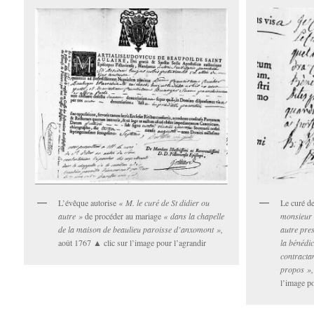
Le curé d
L’évêque autorise
« M. le curé de St didier ou
monsieur 
autre »
de procéder au mariage
« dans la chapelle
autre pre
de la maison de beaulieu paroisse d’anxomont »,
la bénédic
août 1767 ▲ clic sur l’image pour l’agrandir
contractan
propos »,
l’image po