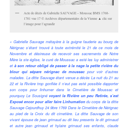
Acte de décès de Gabrielle SAUVAGE – Moussac BMS 1768-
1781 vue 17 © Archives départementales de la Vienne ▲ clic sur
l’image pour l’agrandir
« Gabrielle Sauvage métayère à la guigne fauderie au bourg de
Nérignac s’étant trouvé à toute extrémité le 21 de ce mois de
Novembre et désireuse de recevoir ses sacrements de Notre
Mère la ste église, le curé de Moussac a esté les luy administrer
et
à son retour obligé de passer à la nage la petite rivière du
blour qui sépare nérignac de moussac
pour voir d’autres
malades. La ditte Sauvage étant venue a décès La nuit du 21 au
22 et la Rivière trop gonflée il n’eut pas esté possible dapporter
son corps pour linhumer dans le Cimetière de Moussac et
pourquoy Le Sousigné
voyant la Rivière un peu Retirée, s’est
Exposé encor pour aller faire Linhumation
du corps de la ditte
Sauvage Cejourdhuy 24 9bre 1769 Dans le Cimetière de Nérignac
au pied de la Croix du dit cimetière. La ditte Sauvage de son
vivant épouse de jean grimaud au dit lieu presents le dit grimaud
et autre jean grimaud et hylaire grimaud ses enfants, claude