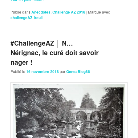
Publié dans
Anecdotes
,
Challenge AZ 2018
|
Marqué avec
challengeAZ
,
Iteuil
#ChallengeAZ │ N…
Nérignac, le curé doit savoir
nager !
Publié le
16 novembre 2018
par
GeneaBlog86