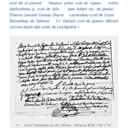
curé de st paixant Gaujoux prieur curé du vigean martin
deshoulieres p. curé de lisle jean hubert vic. de persac
Etienne Leonard Carteau Diacre Laurendeau curé de Lizant
Bernardeau de Valence h.l. Gaillard curé de queaux officiant
comme doyen des curés de Larchiprêtré »
Acte d’inhumation du curé Jabouin – Moussac BMS 1782-1792