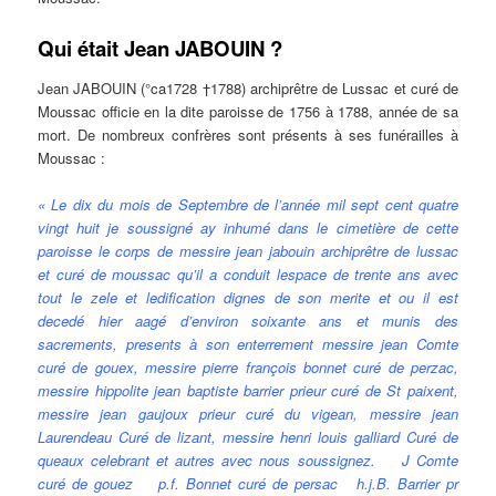
Qui était Jean JABOUIN ?
Jean JABOUIN (°ca1728 †1788) archiprêtre de Lussac et curé de
Moussac officie en la dite paroisse de 1756 à 1788, année de sa
mort. De nombreux confrères sont présents à ses funérailles à
Moussac :
« Le dix du mois de Septembre de l’année mil sept cent quatre
vingt huit je soussigné ay inhumé dans le cimetière de cette
paroisse le corps de messire jean jabouin archiprêtre de lussac
et curé de moussac qu’il a conduit lespace de trente ans avec
tout le zele et ledification dignes de son merite et ou il est
decedé hier aagé d’environ soixante ans et munis des
sacrements, presents à son enterrement messire jean Comte
curé de gouex, messire pierre françois bonnet curé de perzac,
messire hippolite jean baptiste barrier prieur curé de St paixent,
messire jean gaujoux prieur curé du vigean, messire jean
Laurendeau Curé de lizant, messire henri louis galliard Curé de
queaux celebrant et autres avec nous soussignez. J Comte
curé de gouez p.f. Bonnet curé de persac h.j.B. Barrier pr