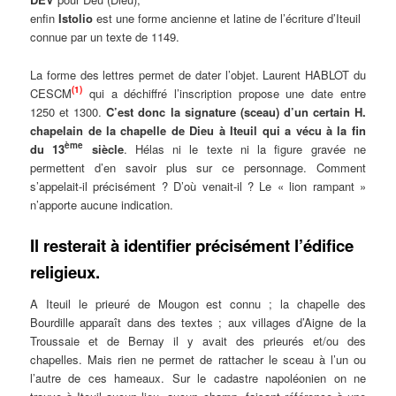
enfin
Istolio
est une forme ancienne et latine de l’écriture d’Iteuil
connue par un texte de 1149.
La forme des lettres permet de dater l’objet. Laurent HABLOT du
(1)
CESCM
qui a déchiffré l’inscription propose une date entre
1250 et 1300.
C’est donc la signature (sceau) d’un certain H.
chapelain de la chapelle de Dieu à Iteuil qui a vécu à la fin
ème
du 13
siècle
. Hélas ni le texte ni la figure gravée ne
permettent d’en savoir plus sur ce personnage. Comment
s’appelait-il précisément ? D’où venait-il ? Le « lion rampant »
n’apporte aucune indication.
Il resterait à identifier précisément l’édifice
religieux.
A Iteuil le prieuré de Mougon est connu ; la chapelle des
Bourdille apparaît dans des textes ; aux villages d’Aigne de la
Troussaie et de Bernay il y avait des prieurés et/ou des
chapelles. Mais rien ne permet de rattacher le sceau à l’un ou
l’autre de ces hameaux. Sur le cadastre napoléonien on ne